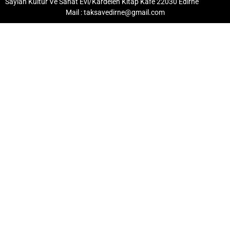
Saylan Kültür Ve Sanat Evi/Kardelen Kitap Kafe 22030 Edirne
Mail : taksavedirne@gmail.com